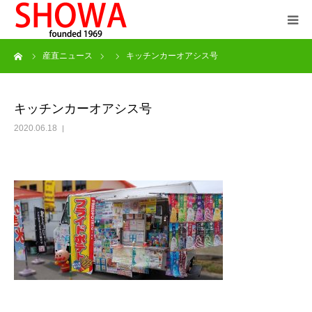
ーム
産直ニュース
キッチンカーオアシス号
TOP
サービス
キッチンカーオアシス号
2020.06.18
会社案内
インフォメーション
お問合わせ
産直ネットショップ